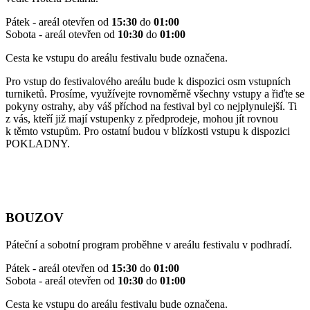
Pátek - areál otevřen od
15:30
do
01:00
Sobota - areál otevřen od
10:30
do
01:00
Cesta ke vstupu do areálu festivalu bude označena.
Pro vstup do festivalového areálu bude k dispozici osm vstupních
turniketů. Prosíme, využívejte rovnoměrně všechny vstupy a řiďte se
pokyny ostrahy, aby váš příchod na festival byl co nejplynulejší. Ti
z vás, kteří již mají vstupenky z předprodeje, mohou jít rovnou
k těmto vstupům. Pro ostatní budou v blízkosti vstupu k dispozici
POKLADNY.
BOUZOV
Páteční a sobotní program proběhne v areálu festivalu v podhradí.
Pátek - areál otevřen od
15:30
do
01:00
Sobota - areál otevřen od
10:30
do
01:00
Cesta ke vstupu do areálu festivalu bude označena.