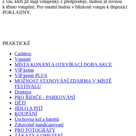
z vás, kteří již mají vstupenky z předprodeje, mohou jít rovnou
k těmto vstupům. Pro ostatní budou v blízkosti vstupu k dispozici
POKLADNY.
PRAKTICKÉ
Cashless
Vstupné
MÍSTA KONÁNÍ A OTEVÍRACÍ DOBA AKCE
VIP kemp
VIP kemp PLUS
MOŽNOST STANOVÁNÍ ZDARMA V MÍSTĚ
FESTIVALU
Doprava
PRO ŘIDIČE - PARKOVÁNÍ
DĚTI
JÍDLO A PITÍ
KOUPÁNÍ
Úschovna kol a batohů
Zdravotně handicapovaní
PRO FOTOGRAFY
ZÁKAZY A OMEZENÍ