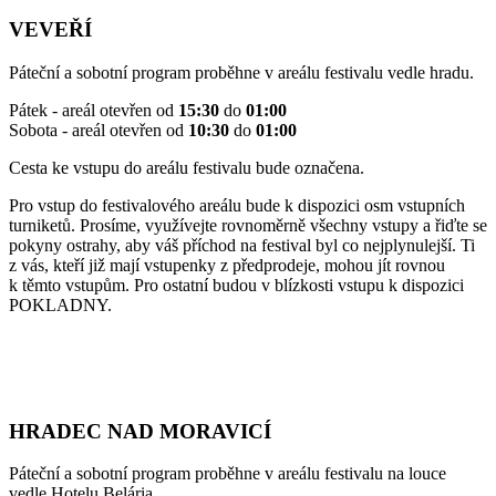
VEVEŘÍ
Páteční a sobotní program proběhne v areálu festivalu vedle hradu.
Pátek - areál otevřen od
15:30
do
01:00
Sobota - areál otevřen od
10:30
do
01:00
Cesta ke vstupu do areálu festivalu bude označena.
Pro vstup do festivalového areálu bude k dispozici osm vstupních
turniketů. Prosíme, využívejte rovnoměrně všechny vstupy a řiďte se
pokyny ostrahy, aby váš příchod na festival byl co nejplynulejší. Ti
z vás, kteří již mají vstupenky z předprodeje, mohou jít rovnou
k těmto vstupům. Pro ostatní budou v blízkosti vstupu k dispozici
POKLADNY.
HRADEC NAD MORAVICÍ
Páteční a sobotní program proběhne v areálu festivalu na louce
vedle Hotelu Belária.