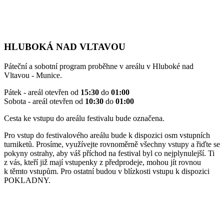
HLUBOKÁ NAD VLTAVOU
Páteční a sobotní program proběhne v areálu v Hluboké nad
Vltavou - Munice.
Pátek - areál otevřen od
15:30
do
01:00
Sobota - areál otevřen od
10:30
do
01:00
Cesta ke vstupu do areálu festivalu bude označena.
Pro vstup do festivalového areálu bude k dispozici osm vstupních
turniketů. Prosíme, využívejte rovnoměrně všechny vstupy a řiďte se
pokyny ostrahy, aby váš příchod na festival byl co nejplynulejší. Ti
z vás, kteří již mají vstupenky z předprodeje, mohou jít rovnou
k těmto vstupům. Pro ostatní budou v blízkosti vstupu k dispozici
POKLADNY.