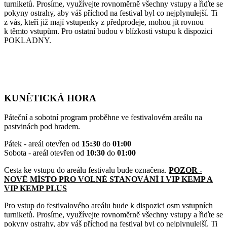
turniketů. Prosíme, využívejte rovnoměrně všechny vstupy a řiďte se
pokyny ostrahy, aby váš příchod na festival byl co nejplynulejší. Ti
z vás, kteří již mají vstupenky z předprodeje, mohou jít rovnou
k těmto vstupům. Pro ostatní budou v blízkosti vstupu k dispozici
POKLADNY.
KUNĚTICKÁ HORA
Páteční a sobotní program proběhne ve festivalovém areálu na
pastvinách pod hradem.
Pátek - areál otevřen od
15:30
do
01:00
Sobota - areál otevřen od
10:30
do
01:00
Cesta ke vstupu do areálu festivalu bude označena.
POZOR -
NOVÉ MÍSTO PRO VOLNÉ STANOVÁNÍ I VIP KEMP A
VIP KEMP PLUS
Pro vstup do festivalového areálu bude k dispozici osm vstupních
turniketů. Prosíme, využívejte rovnoměrně všechny vstupy a řiďte se
pokyny ostrahy, aby váš příchod na festival byl co nejplynulejší. Ti