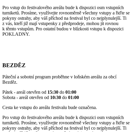
Pro vstup do festivalového areálu bude k dispozici osm vstupních
turniketů. Prosíme, využívejte rovnoměrně všechny vstupy a řiďte se
pokyny ostrahy, aby váš příchod na festival byl co nejplynulejší. Ti
z vás, kteří již mají vstupenky z předprodeje, mohou jít rovnou
k těmto vstupům. Pro ostatní budou v blízkosti vstupu k dispozici
POKLADNY.
BEZDĚZ
Páteční a sobotní program proběhne v loňském areálu za obcí
Bezděz.
Pátek - areál otevřen od
15:30
do
01:00
Sobota - areál otevřen od
10:30
do
01:00
Cesta ke vstupu do areálu festivalu bude označena.
Pro vstup do festivalového areálu bude k dispozici osm vstupních
turniketů. Prosíme, využívejte rovnoměrně všechny vstupy a řiďte se
pokyny ostrahy, aby váš příchod na festival byl co nejplynulejší. Ti