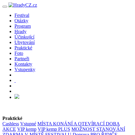
Festival
Otázky
Program
Hrady
Účinkující
Ubytování
Praktické
Foto
Partneři
Kontakty
Vstupenky
Praktické
Cashless
Vstupné
MÍSTA KONÁNÍ A OTEVÍRACÍ DOBA
AKCE
VIP kemp
VIP kemp PLUS
MOŽNOST STANOVÁNÍ
ZDARMA V MÍSTĚ FESTIVALU
Doprava
PRO ŘIDIČE -