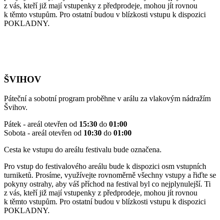
z vás, kteří již mají vstupenky z předprodeje, mohou jít rovnou
k těmto vstupům. Pro ostatní budou v blízkosti vstupu k dispozici
POKLADNY.
ŠVIHOV
Páteční a sobotní program proběhne v arálu za vlakovým nádražím
Švihov.
Pátek - areál otevřen od
15:30
do
01:00
Sobota - areál otevřen od
10:30
do
01:00
Cesta ke vstupu do areálu festivalu bude označena.
Pro vstup do festivalového areálu bude k dispozici osm vstupních
turniketů. Prosíme, využívejte rovnoměrně všechny vstupy a řiďte se
pokyny ostrahy, aby váš příchod na festival byl co nejplynulejší. Ti
z vás, kteří již mají vstupenky z předprodeje, mohou jít rovnou
k těmto vstupům. Pro ostatní budou v blízkosti vstupu k dispozici
POKLADNY.