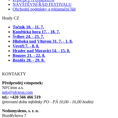
NÁVŠTĚVNÍ ŘÁD FESTIVALU
Obchodní podmínky a reklamační řád
Hrady CZ
Točník 10. - 11. 7
.
Kunětická hora 17. - 18. 7.
Švihov 24. - 25. 7.
Hluboká nad Vltavou 31. 7. - 1. 8.
Veveří 7. - 8. 8.
Hradec nad Moravicí 14. - 15. 8.
Bouzov 21. - 22. 8.
Bezděz 28. - 29. 8.
KONTAKTY
Předprodej vstupenek:
NFCtron a.s.
info@nfctron.com
tel.:
+420 566 466 519
(provozní doba infolinky PO - PÁ 10,00 - 16,00 hodin)
Nedomysleno, s. r. o.
Bozděchova 7