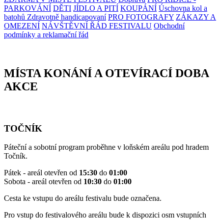
PARKOVÁNÍ
DĚTI
JÍDLO A PITÍ
KOUPÁNÍ
Úschovna kol a
batohů
Zdravotně handicapovaní
PRO FOTOGRAFY
ZÁKAZY A
OMEZENÍ
NÁVŠTĚVNÍ ŘÁD FESTIVALU
Obchodní
podmínky a reklamační řád
MÍSTA KONÁNÍ A OTEVÍRACÍ DOBA
AKCE
TOČNÍK
Páteční a sobotní program proběhne v loňském areálu pod hradem
Točník.
Pátek - areál otevřen od
15:30
do
01:00
Sobota - areál otevřen od
10:30
do
01:00
Cesta ke vstupu do areálu festivalu bude označena.
Pro vstup do festivalového areálu bude k dispozici osm vstupních