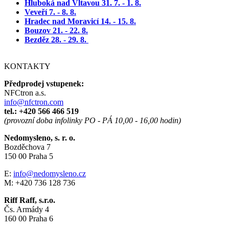
Hluboká nad Vltavou 31. 7. - 1. 8.
Veveří 7. - 8. 8.
Hradec nad Moravicí 14. - 15. 8.
Bouzov 21. - 22. 8.
Bezděz 28. - 29. 8.
KONTAKTY
Předprodej vstupenek:
NFCtron a.s.
info@nfctron.com
tel.:
+420 566 466 519
(provozní doba infolinky PO - PÁ 10,00 - 16,00 hodin)
Nedomysleno, s. r. o.
Bozděchova 7
150 00 Praha 5
E:
info@nedomysleno.cz
M: +420 736 128 736
Riff Raff, s.r.o.
Čs. Armády 4
160 00 Praha 6