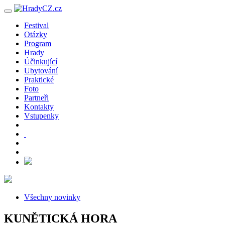
Festival
Otázky
Program
Hrady
Účinkující
Ubytování
Praktické
Foto
Partneři
Kontakty
Vstupenky
Všechny novinky
KUNĚTICKÁ HORA