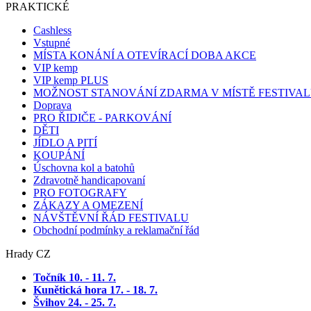
PRAKTICKÉ
Cashless
Vstupné
MÍSTA KONÁNÍ A OTEVÍRACÍ DOBA AKCE
VIP kemp
VIP kemp PLUS
MOŽNOST STANOVÁNÍ ZDARMA V MÍSTĚ FESTIVA
Doprava
PRO ŘIDIČE - PARKOVÁNÍ
DĚTI
JÍDLO A PITÍ
KOUPÁNÍ
Úschovna kol a batohů
Zdravotně handicapovaní
PRO FOTOGRAFY
ZÁKAZY A OMEZENÍ
NÁVŠTĚVNÍ ŘÁD FESTIVALU
Obchodní podmínky a reklamační řád
Hrady CZ
Točník 10. - 11. 7
.
Kunětická hora 17. - 18. 7.
Švihov 24. - 25. 7.