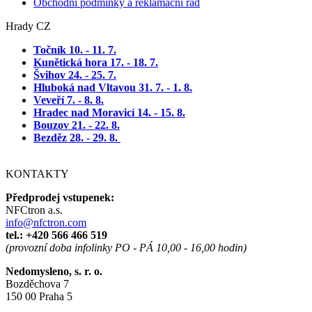
Obchodní podmínky a reklamační řád
Hrady CZ
Točník 10. - 11. 7
.
Kunětická hora 17. - 18. 7.
Švihov 24. - 25. 7.
Hluboká nad Vltavou 31. 7. - 1. 8.
Veveří 7. - 8. 8.
Hradec nad Moravicí 14. - 15. 8.
Bouzov 21. - 22. 8.
Bezděz 28. - 29. 8.
KONTAKTY
Předprodej vstupenek:
NFCtron a.s.
info@nfctron.com
tel.:
+420 566 466 519
(provozní doba infolinky PO - PÁ 10,00 - 16,00 hodin)
Nedomysleno, s. r. o.
Bozděchova 7
150 00 Praha 5