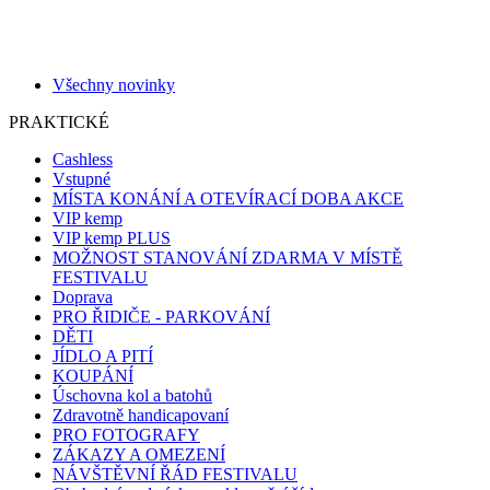
Všechny novinky
PRAKTICKÉ
Cashless
Vstupné
MÍSTA KONÁNÍ A OTEVÍRACÍ DOBA AKCE
VIP kemp
VIP kemp PLUS
MOŽNOST STANOVÁNÍ ZDARMA V MÍSTĚ
FESTIVALU
Doprava
PRO ŘIDIČE - PARKOVÁNÍ
DĚTI
JÍDLO A PITÍ
KOUPÁNÍ
Úschovna kol a batohů
Zdravotně handicapovaní
PRO FOTOGRAFY
ZÁKAZY A OMEZENÍ
NÁVŠTĚVNÍ ŘÁD FESTIVALU